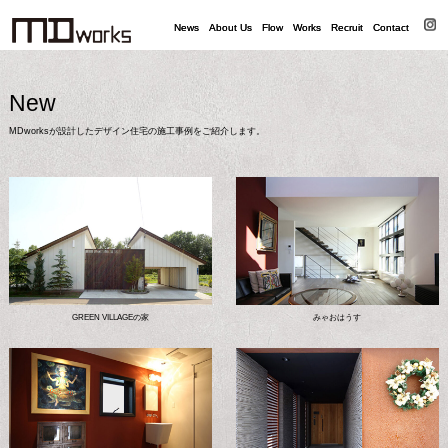
News
News
About Us
About Us
Flow
Flow
Works
Works
Recruit
Recruit
Contact
Contact
New
MDworksが設計したデザイン住宅の施工事例をご紹介します。
GREEN VILLAGEの家
みゃおはうす