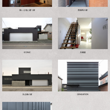
狭い土地に建つ家
西御料の家
ICONIC
月橘楼
氷点橋の家
GRADATION