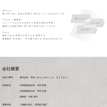
Mission
夢に寄り添い 自由な発想で 幸せなくらしをカタチにする
Vision
（建築部）
ニュートラルな立ち位置から自由な発想を尊重し、
謙虚にお客様の夢に寄り添う存在でありつづける。
Value
誠実である/仲間を大切にする/挑戦する
熟慮断行/目を養い、手を練り続ける/社会に目を向ける
会社概要
会社の商号
株式会社 杏栄（かぶしきかいしゃ きょうえい）
役員氏名
代表取締役会長 中村 彰利
代表取締役社長 中村 文彦
取締役 中村 香代
事業内容
1.建築の設計、管理及び施工