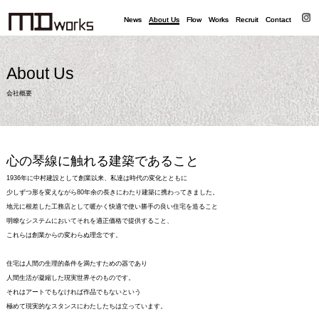
News
News
About Us
About Us
Flow
Flow
Works
Works
Recruit
Recruit
Contact
Contact
About Us
会社概要
心の琴線に触れる建築であること
1936年に中村建設として創業以来、私達は時代の変化とともに
少しずつ形を変えながら80年余の長きにわたり建築に携わってきました。
地元に根差した工務店として暖かく快適で使い勝手の良い住宅を造ること
明瞭なシステムにおいてそれを適正価格で提供すること、
これらは創業からの変わらぬ理念です。
住宅は人間の生理的条件を満たすための器であり
人間生活が凝縮した現実世界そのものです。
それはアートでもなければ作品でもないという
極めて現実的なスタンスにわたしたちは立っています。