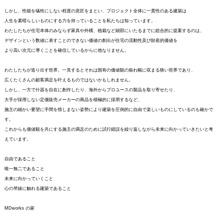
しかし、性能を犠牲にしない程度の意匠をまとい、プロジェクト全体に一貫性のある建築は
人生を素晴らしいものにする力を持っていることを私たちは知っています。
わたしたちが住宅本体のみならず家具や外構、植栽など細部にいたるまでに総合的に提案するのは、
デザインという数値に表すことのできない価値の創出が住宅の流動性及び財産的価値を
より高い次元に導くことを確信しているからに他なりません。
わたしたちが造り出す世界。一見するとそれは固有の価値観の振れ幅に収まる狭い世界であり、
広くたくさんの顧客満足を叶えるものではないかもしれません。
しかし、一方で什器を自在に創作したり、海外からプロユースの製品を取り寄せたり、
大手が採用しない定価販売メーカーの商品を積極的に採用するなど、
施主の細かい要望に手間を惜しまない姿勢により建築を圧倒的に自由で楽しいものにしているのも確かで
す。
これからも価値観を共にする施主の満足のために試行錯誤を繰り返しながら未来に向かっていきたいと考
えています。
自由であること
唯一無二であること
未来に向かっていくこと
心の琴線に触れる建築であること
MDworks の家