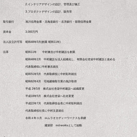
2.インテリアデザインの設計、管理及び施工
3.プロダクトデザインの設計、販売等
取引銀行
旭川信用金庫・北海道銀行・北洋銀行・留萌信用金庫
資本金
3,000万円
法人設立許可等
昭和48年5月(創業 昭和11年)
沿革
昭和11年 中村兼吉が中村建設を創業
昭和48年2月 中村建設を法人組織化し、有限会社杏栄中村建設と改める
代表取締役に中村兼吉就任
昭和51年5月 代表取締役に中村彰利就任
昭和62年4月 宅地建物取引業の免許取得
平成 2年5月 株式会社杏栄中村建設へ組織変更
平成18年5月 株式会社杏栄へ社名変更
平成22年7月 代表取締役会長に中村彰利就任
代表取締役社長に中村文彦就任
令和４年３月 ㈱ムラオカディーワークスを承継
建築部 md-worksとして始動