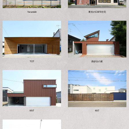
Verandah
東光のCAFE住宅
TOT
高砂台の家
KNT
KKT