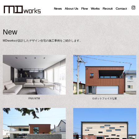
News
News
About Us
About Us
Flow
Flow
Works
Works
Recruit
Recruit
Contact
Contact
New
MDworksが設計したデザイン住宅の施工事例をご紹介します。
FNX-NTM
ロボットフェイスな家