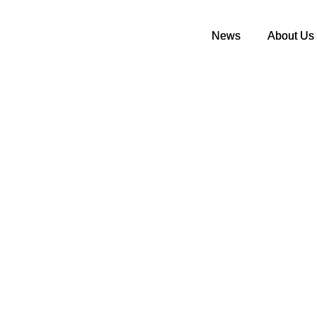
News
News
About Us
About Us